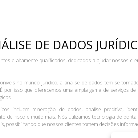
ÁLISE DE DADOS JURÍDIC
 e altamente qualificados, dedicados a ajudar nossos cliente
níveis no mundo jurídico, a análise de dados tem se torna
É por isso que oferecemos uma ampla gama de serviços de an
gicas.
cos incluem mineração de dados, análise preditiva, ident
nto de risco e muito mais. Nós utilizamos tecnologia de pont
is, possibilitando que nossos clientes tomem decisões inform