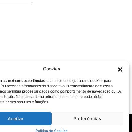
PRÓXIMO
Cookies
Equidade de gênero é critério de desempate em licitações públicas federais
er as melhores experiências, usamos tecnologias como cookies para
/ou acessar informações do dispositivo. O consentimento com essas
 nos permitirá processar dados como comportamento de navegação ou IDs
este site. Não consentir ou retirar o consentimento pode afetar
te certos recursos e funções.
Aceitar
Preferências
Avenida Cidade Jardim, 427, Itaim Bibi, São Paulo – SP​​
Política de Cookies