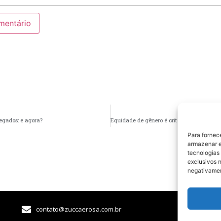
gados: e agora?
Para fornec
armazenar e
tecnologias
exclusivos n
negativamen
contato@zuccaerosa.com.br​