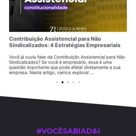
Contribuição Assistencial para Não
R
Sindicalizados: 4 Estratégias Empresariais
p
Você já ouviu falar da Contribuição Assistencial para Não
D
Sindicalizados? Se você é empresário, essa é uma
c
m
questão importante que pode afetar diretamente a sua
e
empresa. Neste artigo, vamos explorar ...
n
#VOCÊSABIAD&I