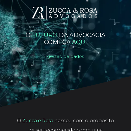
O
FUTURO
DA ADVOCACIA
COMEÇA
AQUI
gestão de dados
O
Zucca e Rosa
nasceu com o proposito
de ser reconhecido como uma