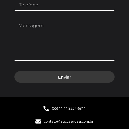
Enviar
(55)
11
11 3254-6311
contato@zuccaerosa.com.br​