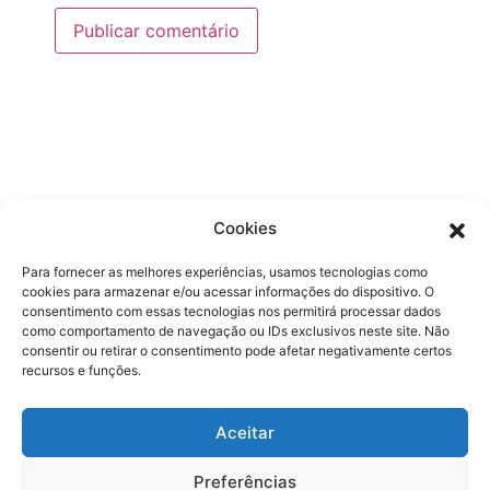
Cookies
ANTERIOR
PRÓXIMO
Lei que amplia o prazo para adesão do PRA foi publicada com vetos
Entenda o Marco Legal das Criptomoedas
Para fornecer as melhores experiências, usamos tecnologias como
cookies para armazenar e/ou acessar informações do dispositivo. O
consentimento com essas tecnologias nos permitirá processar dados
como comportamento de navegação ou IDs exclusivos neste site. Não
consentir ou retirar o consentimento pode afetar negativamente certos
recursos e funções.
(55 11) 2592-4888
Aceitar
contato@zuccaerosa.com.br​
Preferências